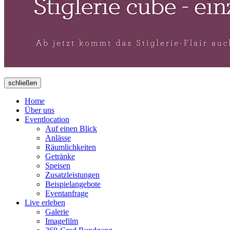
schließen
Home
Über uns
Eventlocation
Auf einen Blick
Anlässe
Räumlichkeiten
Getränke
Speisen
Zusatzleistungen
Beispielangebote
Eventanfrage
Live erleben
Galerie
Imagefilm