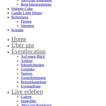
360-Grad Rundgang
Besichtigungstermin
Stiglerie Cube
Candle Light Dinner
Referenzen
Firmen
Stimmen
Kontakt
Home
Über uns
Eventlocation
Auf einen Blick
Anlässe
Räumlichkeiten
Getränke
Speisen
Zusatzleistungen
Beispielangebote
Eventanfrage
Live erleben
Galerie
Imagefilm
360-Grad Rundgang