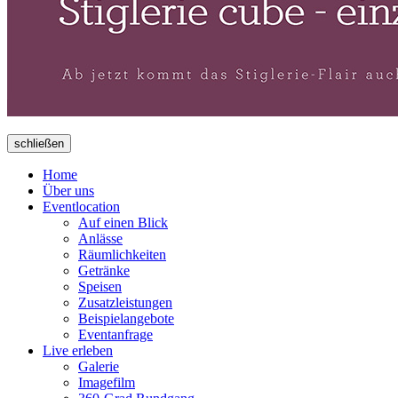
schließen
Home
Über uns
Eventlocation
Auf einen Blick
Anlässe
Räumlichkeiten
Getränke
Speisen
Zusatzleistungen
Beispielangebote
Eventanfrage
Live erleben
Galerie
Imagefilm