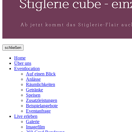
schließen
Home
Über uns
Eventlocation
Auf einen Blick
Anlässe
Räumlichkeiten
Getränke
Speisen
Zusatzleistungen
Beispielangebote
Eventanfrage
Live erleben
Galerie
Imagefilm