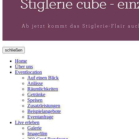
schließen
Home
Über uns
Eventlocation
Auf einen Blick
Anlässe
Räumlichkeiten
Getränke
Speisen
Zusatzleistungen
Beispielangebote
Eventanfrage
Live erleben
Galerie
Imagefilm