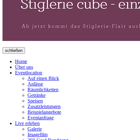
schließen
Home
Über uns
Eventlocation
Auf einen Blick
Anlässe
Räumlichkeiten
Getränke
Speisen
Zusatzleistungen
Beispielangebote
Eventanfrage
Live erleben
Galerie
Imagefilm