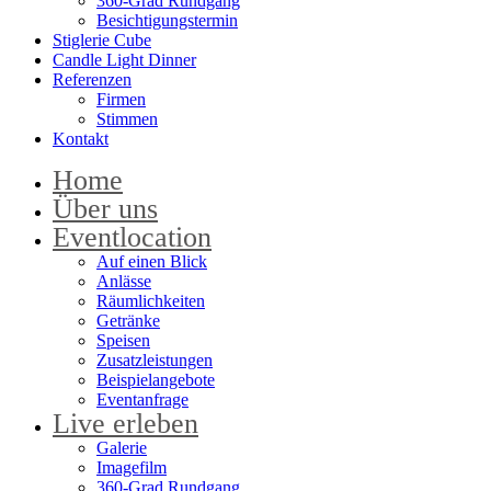
360-Grad Rundgang
Besichtigungstermin
Stiglerie Cube
Candle Light Dinner
Referenzen
Firmen
Stimmen
Kontakt
Home
Über uns
Eventlocation
Auf einen Blick
Anlässe
Räumlichkeiten
Getränke
Speisen
Zusatzleistungen
Beispielangebote
Eventanfrage
Live erleben
Galerie
Imagefilm
360-Grad Rundgang