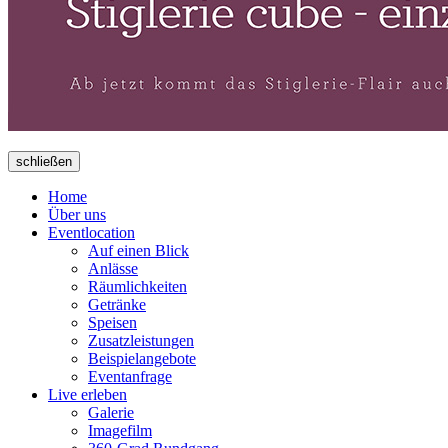
schließen
Home
Über uns
Eventlocation
Auf einen Blick
Anlässe
Räumlichkeiten
Getränke
Speisen
Zusatzleistungen
Beispielangebote
Eventanfrage
Live erleben
Galerie
Imagefilm