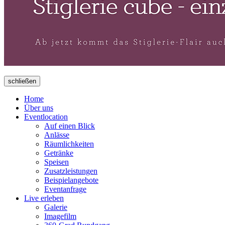
schließen
Home
Über uns
Eventlocation
Auf einen Blick
Anlässe
Räumlichkeiten
Getränke
Speisen
Zusatzleistungen
Beispielangebote
Eventanfrage
Live erleben
Galerie
Imagefilm